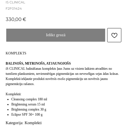
IS CLINICAL
F2F01424
330,00
€
Ielikt grozā
KOMPLEKTS
BALINOŠS, MITRINOŠS, ATJAUNOJOŠS
iS CLINICAL balināšanas komplekts ļaus Jums uz visiem laikiem atvadīties no
tumšiem plankumiem, nevienmērīgas pigmentācijas un neveselīgas sejas ādas krāsas.
Komplektā iekļautie produkti novērsīs esošo pigmentāciju un novērsīs jaunu
pigmentāciju rašanos.
Komplektā:
Cleansing complex 180 ml
Brightening serum 15 ml
Brightening complex 30 g
Eclipse SPF 50+ 100 g
Kategorija: Komplekti