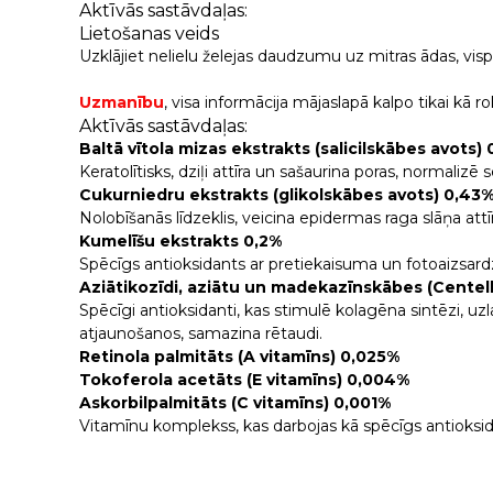
Aktīvās sastāvdaļas:
Lietošanas veids
Uzklājiet nelielu želejas daudzumu uz mitras ādas, vis
Uzmanību
, visa informācija mājaslapā kalpo tikai kā
Aktīvās sastāvdaļas:
Baltā vītola mizas ekstrakts (salicilskābes avots) 
Keratolītisks, dziļi attīra un sašaurina poras, normaliz
Cukurniedru ekstrakts (glikolskābes avots) 0,43
Nolobīšanās līdzeklis, veicina epidermas raga slāņa attī
Kumelīšu ekstrakts 0,2%
Spēcīgs antioksidants ar pretiekaisuma un fotoaizsard
Aziātikozīdi, aziātu un madekazīnskābes (Centella
Spēcīgi antioksidanti, kas stimulē kolagēna sintēzi, uz
atjaunošanos, samazina rētaudi.
Retinola palmitāts (A vitamīns) 0,025%
Tokoferola acetāts (E vitamīns) 0,004%
Askorbilpalmitāts (C vitamīns) 0,001%
Vitamīnu komplekss, kas darbojas kā spēcīgs antioksidan