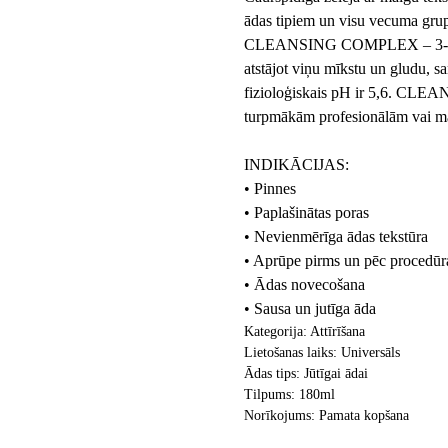
ādas tipiem un visu vecuma grup
CLEANSING COMPLEX – 3-in-1 p
atstājot viņu mīkstu un gludu, s
fizioloģiskais pH ir 5,6. CL
turpmākām profesionālām vai m
INDIKĀCIJAS:
• Pinnes
• Paplašinātas poras
• Nevienmērīga ādas tekstūra
• Aprūpe pirms un pēc procedūr
• Ādas novecošana
• Sausa un jutīga āda
Kategorija: Attīrīšana
Lietošanas laiks: Universāls
Ādas tips: Jūtīgai ādai
Tilpums: 180ml
Norīkojums: Pamata kopšana