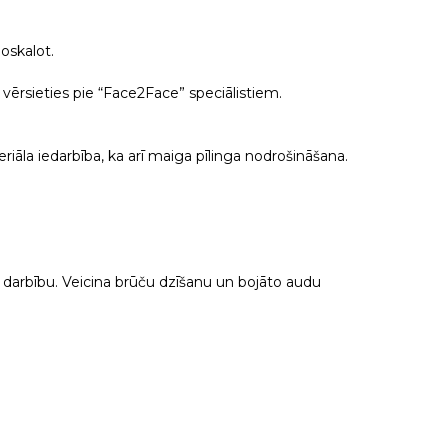
oskalot.
 vērsieties pie “Face2Face” speciālistiem.
eriāla iedarbība, ka arī maiga pīlinga nodrošināšana.
as darbību. Veicina brūču dzīšanu un bojāto audu