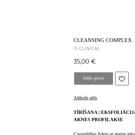
CLEANSING COMPLEX
IS CLINICAL
35,00
€
Ielikt grozā
Attīrošs gēls
TĪRĪŠANA | EKSFOLIĀCIJ
AKNES PROFILAKSE
Caurspīdīga želeja ar maigu tekst