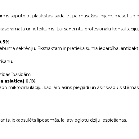
pirms saputojot plaukstās, sadaliet pa masāžas līnijām, masēt un n
 rokasgrāmata un ieteikums. Lai saņemtu profesionālu konsultāciju,
0,5%
ē sebuma sekrēciju. Ekstraktam ir pretiekaisuma iedarbība, antibakt
%
rīšanu.
zības īpašībām.
 asiatica) 0,1%
labo mikrocirkulāciju, kapilāro asins piegādi un asinsvadu sistēm
ts, iekapsulēts liposomās, lai atvieglotu dziļu iespiešanas.