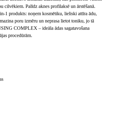
u cilvēkiem. Palīdz aknes profilaksē un ārstēšanā.
rodukts: noņem kosmētiku, lieliski attīra ādu,
amazina poru izmēru un neprasa lietot toniku, jo tā
EANSING COMPLEX – ideāla ādas sagatavošana
ājas procedūrām.
as