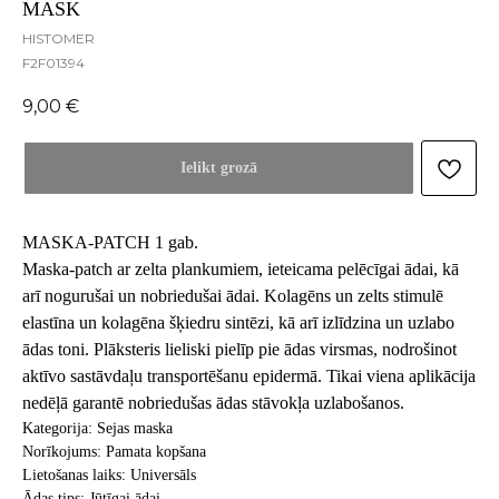
MASK
HISTOMER
F2F01394
9,00
€
Ielikt grozā
MASKA-PATCH 1 gab.
Maska-patch ar zelta plankumiem, ieteicama pelēcīgai ādai, kā
arī nogurušai un nobriedušai ādai. Kolagēns un zelts stimulē
elastīna un kolagēna šķiedru sintēzi, kā arī izlīdzina un uzlabo
ādas toni. Plāksteris lieliski pielīp pie ādas virsmas, nodrošinot
aktīvo sastāvdaļu transportēšanu epidermā. Tikai viena aplikācija
nedēļā garantē nobriedušas ādas stāvokļa uzlabošanos.
Kategorija: Sejas maska
Norīkojums: Pamata kopšana
Lietošanas laiks: Universāls
Ādas tips: Jūtīgai ādai