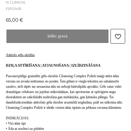
IS CLINICAL
F2F01415
65,00
€
Ielikt grozā
Attīrošs gēls-skrūbis
DZIĻA ATTĪRĪŠANA | ATJAUNOŠANA | IZLĪDZINĀŠANA
Puscaurspīdīgs granulēts gēls-skrubis Cleansing Complex Polish maigi attīra ādas
virsmu un izvada netīrumus no porām. Šim gēlam ir viegla tekstūra un sabalansēts
sastāvs, tieši tāpēc tas nesausina ādu un nebojā hidrolipīdu apvalku. Gēls satur videi
draudzīgas celulozes un jojobas mikrodaļiņas, kas apvienotas ar spēcīgiem augu
ekstraktiem un salicilskābi nodrošina gan mehānisku, gan ķīmisku pīlingu. Šis
daudzfunkcionālais attīrošais gēla skrubis acumirklī nogludina, pulē un mīkstina ādu.
Cleansing Complex Polish ir ideāls visiem ādas tipiem un jebkura vecuma klientiem.
INDIKĀCIJAS:
• Visi ādas tipi
• Āda ar noslieci uz pūtītēm