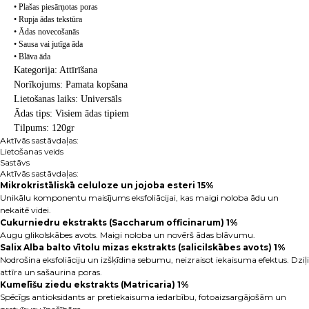
• Plašas piesārņotas poras
• Rupja ādas tekstūra
• Ādas novecošanās
• Sausa vai jutīga āda
• Blāva āda
Kategorija: Attīrīšana
Norīkojums: Pamata kopšana
Lietošanas laiks: Universāls
Ādas tips: Visiem ādas tipiem
Tilpums: 120gr
Aktīvās sastāvdaļas:
Lietošanas veids
Sastāvs
Aktīvās sastāvdaļas:
Mikrokristāliskā celuloze un jojoba esteri 15%
Unikālu komponentu maisījums eksfoliācijai, kas maigi noloba ādu un
nekaitē videi.
Cukurniedru ekstrakts (Saccharum officinarum) 1%
Augu glikolskābes avots. Maigi noloba un novērš ādas blāvumu.
Salix Alba balto vītolu mizas ekstrakts (salicilskābes avots) 1%
Nodrošina eksfoliāciju un izšķīdina sebumu, neizraisot iekaisuma efektus. Dziļi
attīra un sašaurina poras.
Kumelīšu ziedu ekstrakts (Matricaria) 1%
Spēcīgs antioksidants ar pretiekaisuma iedarbību, fotoaizsargājošām un