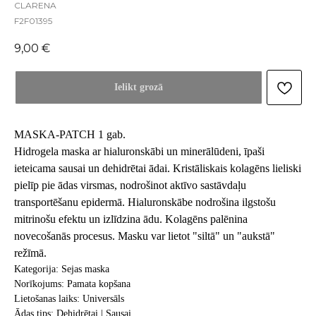
CLARENA
F2F01395
9,00
€
Ielikt grozā
MASKA-PATCH 1 gab.
Hidrogela maska ar hialuronskābi un minerālūdeni, īpaši
ieteicama sausai un dehidrētai ādai. Kristāliskais kolagēns lieliski
pielīp pie ādas virsmas, nodrošinot aktīvo sastāvdaļu
transportēšanu epidermā. Hialuronskābe nodrošina ilgstošu
mitrinošu efektu un izlīdzina ādu. Kolagēns palēnina
novecošanās procesus. Masku var lietot "siltā" un "aukstā"
režīmā.
Kategorija: Sejas maska
Norīkojums: Pamata kopšana
Lietošanas laiks: Universāls
Ādas tips: Dehidrētai | Sausai