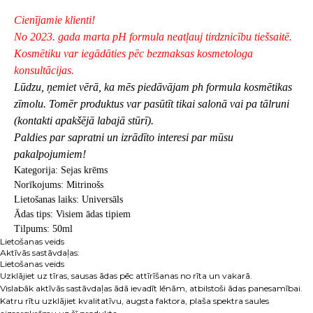
Cienījamie klienti!
No 2023. gada marta pH formula neatļauj tirdznicību tiešsaitē.
Kosmētiku var iegādāties pēc bezmaksas kosmetologa
konsultācijas.
Lūdzu, ņemiet vērā, ka mēs piedāvājam ph formula kosmētikas
zīmolu. Tomēr produktus var pasūtīt tikai salonā vai pa tālruni
(kontakti apakšējā labajā stūrī).
Paldies par sapratni un izrādīto interesi par mūsu
pakalpojumiem!
Kategorija: Sejas krēms
Norīkojums: Mitrinošs
Lietošanas laiks: Universāls
Ādas tips: Visiem ādas tipiem
Tilpums: 50ml
Lietošanas veids
Aktīvās sastāvdaļas:
Lietošanas veids
Uzklājiet uz tīras, sausas ādas pēc attīrīšanas no rīta un vakarā.
Vislabāk aktīvās sastāvdaļas ādā ievadīt lēnām, atbilstoši ādas panesamībai.
Katru rītu uzklājiet kvalitatīvu, augsta faktora, plaša spektra saules