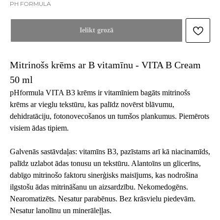
PH FORMULA
Ielikt grozā
Mitrinošs krēms ar B vitamīnu - VITA B Cream
50 ml
pHformula VITA B3 krēms ir vitamīniem bagāts mitrinošs
krēms ar vieglu tekstūru, kas palīdz novērst blāvumu,
dehidratāciju, fotonovecošanos un tumšos plankumus. Piemērots
visiem ādas tipiem.
Galvenās sastāvdaļas: vitamīns B3, pazīstams arī kā niacinamīds,
palīdz uzlabot ādas tonusu un tekstūru. Alantoīns un glicerīns,
dabīgo mitrinošo faktoru sinerģisks maisījums, kas nodrošina
ilgstošu ādas mitrināšanu un aizsardzību. Nekomedogēns.
Nearomatizēts. Nesatur parabēnus. Bez krāsvielu piedevām.
Nesatur lanolīnu un minerāleļļas.