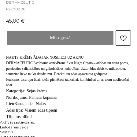
DERMACEUTIC
F2F00808
45,00
€
Ielikt grozā
NAKTS KRĒMS ĀDAI AR NOSLIECI UZ AKNU
DERMACEUTIC Actibiome acne-Prone Skin Night Cream – atlobās un attīra poras,
pateicoties salicilskābes un glikolskābes iedarbībai. Uztur ādas dabisko mikrobiotu,
samazina lieko tauku daudzumu. Defektu un ādas apsārtuma gadījumā.
Ieteicams visu tipu ādai, ideāli piemērots taukainai, kombinētai un ar aknu nosliecošai
ādai.
Kategorija: Sejas krēms
Norīkojums: Pamata kopšana
Lietošanas laiks: Nakts
Ādas tips: Visiem ādas tipiem
Tilpums: 40ml
Aktīvās sastāvdaļas:
Lietošanas veids
Sastāvs
Aktīvās sastāvdaļas: