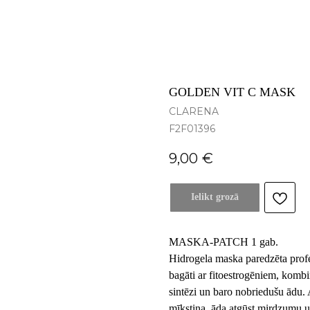
GOLDEN VIT C MASK
CLARENA
F2F01396
9,00
€
Ielikt grozā
MASKA-PATCH 1 gab.
Hidrogela maska paredzēta prof
bagāti ar fitoestrogēniem, kombi
sintēzi un baro nobriedušu ādu. 
mīkstina, āda atgūst mirdzumu u