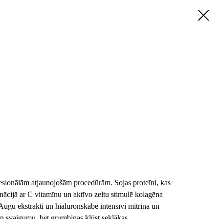
esionālām atjaunojošām procedūrām. Sojas proteīni, kas
nācijā ar C vitamīnu un aktīvo zeltu stimulē kolagēna
Augu ekstrakti un hialuronskābe intensīvi mitrina un
n svaigumu, bet grumbiņas kļūst seklākas.