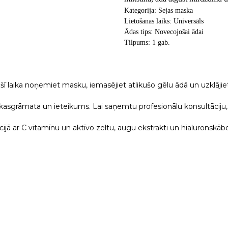
Kategorija: Sejas maska
Lietošanas laiks: Universāls
Ādas tips: Novecojošai ādai
Tilpums: 1 gab.
šī laika noņemiet masku, iemasējiet atlikušo gēlu ādā un uzklājie
 rokasgrāmata un ieteikums. Lai saņemtu profesionālu konsultāciju,
ijā ar C vitamīnu un aktīvo zeltu, augu ekstrakti un hialuronskāb