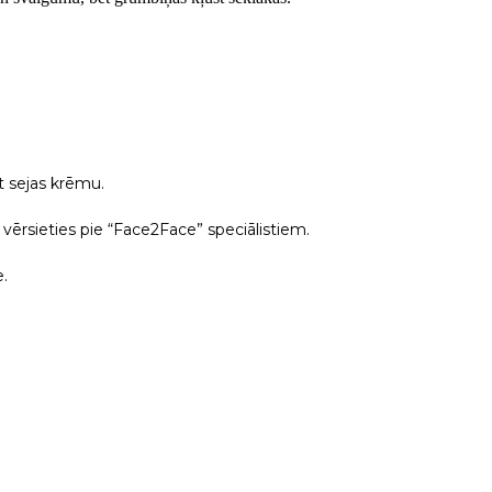
t sejas krēmu.
 vērsieties pie “Face2Face” speciālistiem.
e.