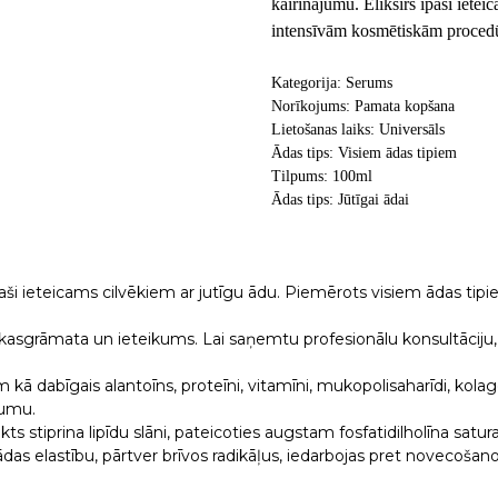
kairinājumu. Eliksīrs īpaši ietei
intensīvām kosmētiskām proced
Kategorija: Serums
Norīkojums: Pamata kopšana
Lietošanas laiks: Universāls
Ādas tips: Visiem ādas tipiem
Tilpums: 100ml
Ādas tips: Jūtīgai ādai
ši ieteicams cilvēkiem ar jutīgu ādu. Piemērots visiem ādas tipi
 rokasgrāmata un ieteikums. Lai saņemtu profesionālu konsultāciju,
 kā dabīgais alantoīns, proteīni, vitamīni, mukopolisaharīdi, kolag
sumu.
ts stiprina lipīdu slāni, pateicoties augstam fosfatidilholīna satu
 ādas elastību, pārtver brīvos radikāļus, iedarbojas pret novecoš