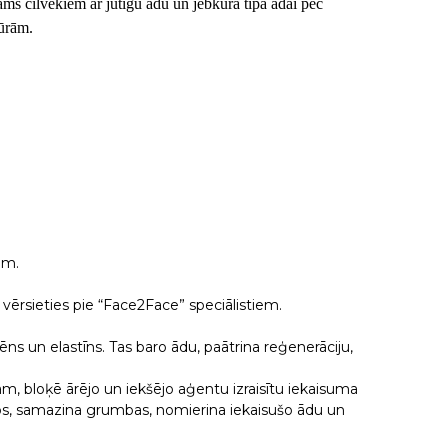
cams cilvēkiem ar jutīgu ādu un jebkura tipa ādai pēc
ūrām.
em.
 vērsieties pie “Face2Face” speciālistiem.
ēns un elastīns. Tas baro ādu, paātrina reģenerāciju,
ram, bloķē ārējo un iekšējo aģentu izraisītu iekaisuma
anos, samazina grumbas, nomierina iekaisušo ādu un