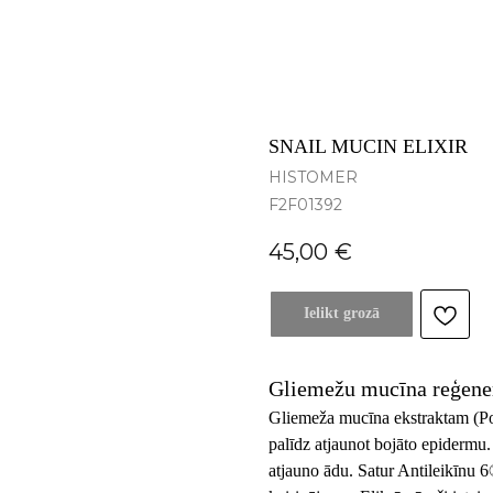
SNAIL MUCIN ELIXIR
HISTOMER
F2F01392
45,00
€
Ielikt grozā
Gliemežu mucīna reģener
Gliemeža mucīna ekstraktam (Pol
palīdz atjaunot bojāto epidermu.
atjauno ādu. Satur Antileikīnu 6