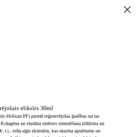
ējošais eliksīrs 30ml
y-Helixan PF) piemīt reģenerējošas īpašības un tas
 Kolagēna un elastīna sintēzes stimulēšana izlīdzina un
®, t.i., zelta aļģu ekstraktu, kas mazina apsārtumu un