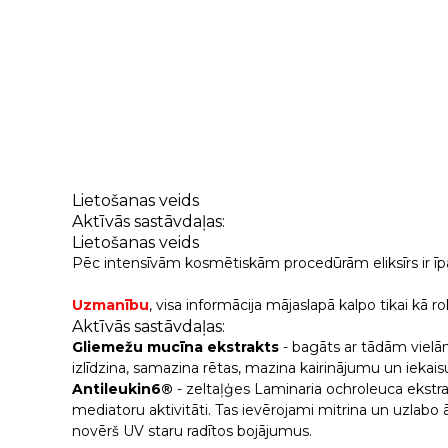
Lietošanas veids
Aktīvās sastāvdaļas:
Lietošanas veids
Pēc intensīvām kosmētiskām procedūrām eliksīrs ir īpa
Uzmanību
, visa informācija mājaslapā kalpo tikai kā
Aktīvās sastāvdaļas:
Gliemežu mucīna ekstrakts
- bagāts ar tādām vielām
izlīdzina, samazina rētas, mazina kairinājumu un iekai
Antileukin6®
- zeltaļģes Laminaria ochroleuca ekstrak
mediatoru aktivitāti. Tas ievērojami mitrina un uzlabo
novērš UV staru radītos bojājumus.