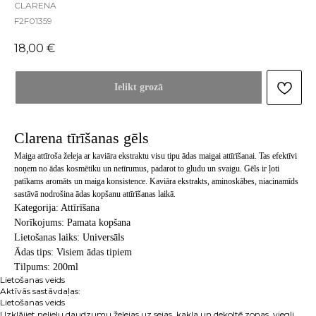
CLARENA
F2F01359
18,00
€
Ielikt grozā
Clarena tīrīšanas gēls
Maiga attīroša želeja ar kaviāra ekstraktu visu tipu ādas maigai attīrīšanai. Tas efektīvi
noņem no ādas kosmētiku un netīrumus, padarot to gludu un svaigu. Gēls ir ļoti
patīkams aromāts un maiga konsistence. Kaviāra ekstrakts, aminoskābes, niacinamīds
sastāvā nodrošina ādas kopšanu attīrīšanas laikā.
Kategorija: Attīrīšana
Norīkojums: Pamata kopšana
Lietošanas laiks: Universāls
Ādas tips: Visiem ādas tipiem
Tilpums: 200ml
Lietošanas veids
Aktīvās sastāvdaļas:
Lietošanas veids
Uzklājiet nelielu daudzumu želejas uz sejas, kakla un dekoltē zonas, viegli