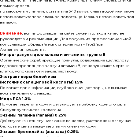
специалиста. Нанести на влажную кожу лица тонким слоем, слегка
помассировать
по массажным линиям, оставить на 5-10 минут, смыть водой или также
использовать теплое влажное полотенце. Можно использовать под
вапазон.
Внимание
, вся информация на сайте служит только в качестве
руководства и рекомендации. Для получения профессиональной
консультации обращайтесь к специалистам face2face.
Активные ингредиенты:
Микрогранулы целлюлозы и витамины группы В
Органические скрабирующие гранулы, содержащие целлюлозу,
гидроксипропилцеллюлозу и витамин B, отшелушивают мертвые
клетки, успокаивают и заживляют кожу.
Экстракт коры белой ивы
(источник салициловой кислоты) 1.5%
Помогает при эксфолиации, глубоко очищает поры, не вызывая
воспалительную реакцию.
Медь PCA 1.0%
Помогает укрепить кожу и регулирует выработку кожного сала.
Стимулирует синтез коллагена.
Энзимы папаина (папайя) 0.25%
Действуют как отшелушивающие вещества, растворяя и разрушая
белковые связи между мертвыми клетками кожи.
Энзимы бромелайна (ананаса) 0.25%