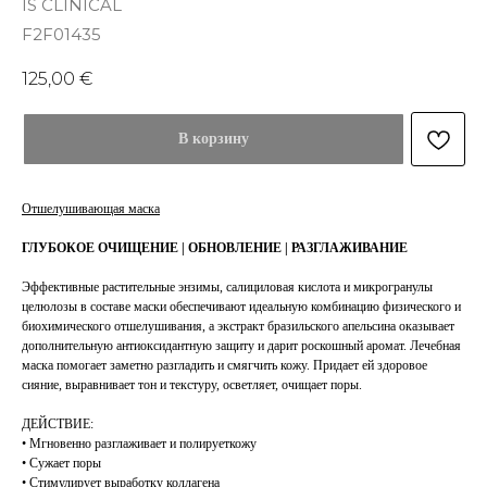
IS CLINICAL
F2F01435
125,00
€
В корзину
Отшелушивающая маска
ГЛУБОКОЕ ОЧИЩЕНИЕ | ОБНОВЛЕНИЕ | РАЗГЛАЖИВАНИЕ
Эффективные растительные энзимы, салициловая кислота и микрогранулы
целюлозы в составе маски обеспечивают идеальную комбинацию физического и
биохимического отшелушивания, а экстракт бразильского апельсина оказывает
дополнительную антиоксидантную защиту и дарит роскошный аромат. Лечебная
маска помогает заметно разгладить и смягчить кожу. Придает ей здоровое
сияние, выравнивает тон и текстуру, осветляет, очищает поры.
ДЕЙСТВИЕ:
• Мгновенно разглаживает и полируеткожу
• Сужает поры
• Стимулирует выработку коллагена