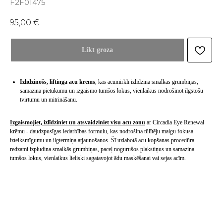
F2F01475
95,00
€
Likt groza
Izlīdzinošs, liftinga acu krēms
, kas acumirklī izlīdzina smalkās grumbiņas,
samazina pietūkumu un izgaismo tumšos lokus, vienlaikus nodrošinot ilgstošu
tvirtumu un mitrināšanu.
Izgaismojiet, izlīdziniet un atsvaidziniet visu acu zonu
ar Circadia Eye Renewal
krēmu - daudzpusīgas iedarbības formulu, kas nodrošina tūlītēju maigu fokusa
izteiksmīgumu un ilgtermiņa atjaunošanos. Šī uzlabotā acu kopšanas procedūra
redzami izpludina smalkās grumbiņas, paceļ nogurušos plakstiņus un samazina
tumšos lokus, vienlaikus lieliski sagatavojot ādu maskēšanai vai sejas acīm.