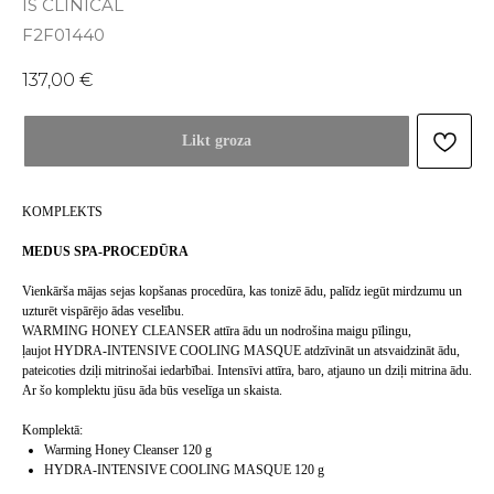
IS CLINICAL
F2F01440
137,00
€
Likt groza
KOMPLEKTS
MEDUS SPA-PROCEDŪRA
Vienkārša mājas sejas kopšanas procedūra, kas tonizē ādu, palīdz iegūt mirdzumu un
uzturēt vispārējo ādas veselību.
WARMING HONEY CLEANSER attīra ādu un nodrošina maigu pīlingu,
ļaujot HYDRA-INTENSIVE COOLING MASQUE atdzīvināt un atsvaidzināt ādu,
pateicoties dziļi mitrinošai iedarbībai. Intensīvi attīra, baro, atjauno un dziļi mitrina ādu.
Ar šo komplektu jūsu āda būs veselīga un skaista.
Komplektā:
Warming Honey Cleanser 120 g
HYDRA-INTENSIVE COOLING MASQUE 120 g