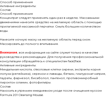
Способ применения
Активные ингредиенты:
Состав
Способ применения
Концентрат следует применять один раз в неделю. Массажными
движениями нанесите средство на желаемую область с помощью
прилагаемой массажной перчатки. Смыть большим количеством
воды.
Нанесите ночную маску на желаемую область перед сном.
Массировать до полного впитывания.
Внимание
, вся информация на сайте служит только в качестве
руководства и рекомендации. Для получения профессиональной
консультации обращайтесь к специалистам face2face.
Активные ингредиенты:
Миндальная кислота, стволовые клетки сирени, экстракты корня
лопуха (репейника), серенои и лаванды, бетаин, гиалуронат натрия,
таураты, фарнезол, бисаболол, пантенол, противомикробный
пироктон оламин, фотофильтры.
Состав
Наносить в утреннем ежедневном уходе после очищения муссом
Formula 201 Cleansing Mousse.