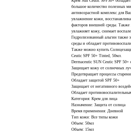
Крем Sun Ceutic SPF50+ обладае
большое количество полезных ми
антивозрастной комплекс для Ва
увлажнение кожи, восстанавлив
факторов внешней среды. Также в
увлажняет кожу, снимает воспале
Гидролизованный альгин также 
среды и обладает противовоспал
Также можно купить Солнцезащ
Сeutic SPF 50+ Tinted, 50мл.
Dermaceutic SUN Сeutic SPF 50+ 
Защищает кожу от солнечных лу
Предотвращает процессы старени
Обладает защитой SPF 50+
Защищает от негативного воздей
Обладает противовоспалительны
Категория: Крем для лица
Назначение: Защита от солнца
Время применения: Дневной
Тип кожи: Все типы кожи
Объем: 50мл
Объем: 15мл