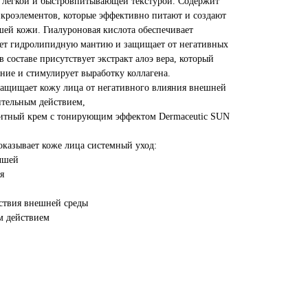
т легкой и быстровпитывающей текстурой. Содержит
кроэлементов, которые эффективно питают и создают
шей кожи. Гиалуроновая кислота обеспечивает
ает гидролипидную мантию и защищает от негативных
 составе присутствует экстракт алоэ вера, который
ние и стимулирует выработку коллагена.
защищает кожу лица от негативного влияния внешней
ительным действием,
итный крем с тонирующим эффектом Dermaceutic SUN
оказывает коже лица системный уход:
чшей
я
ствия внешней среды
м действием