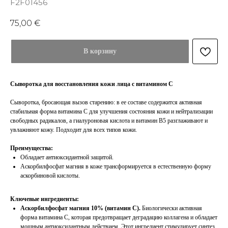
F2F01456
75,00
€
В корзину
Сыворотка для восстановления кожи лица с витамином С
Сыворотка, бросающая вызов старению: в ее составе содержится активная
стабильная форма витамина С для улучшения состояния кожи и нейтрализации
свободных радикалов, а гиалуроновая кислота и витамин В5 разглаживают и
увлажняют кожу. Подходит для всех типов кожи.
Преимущества:
Обладает антиоксидантной защитой.
Аскорбилфосфат магния в коже трансформируется в естественную форму
аскорбиновой кислоты.
Ключевые ингредиенты:
Аскорбилфосфат магния 10% (витамин C).
Биологически активная
форма витамина C, которая предотвращает деградацию коллагена и обладает
мощным антиоксидантным действием. Этот ингредиент стимулирует синтез