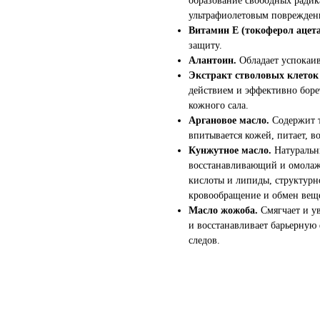
образование свободных радик
ультрафиолетовым поврежден
Витамин Е (токоферол ацет
защиту.
Алантоин.
Обладает успокаи
Экстракт стволовых клеток
действием и эффективно боре
кожного сала.
Аргановое масло.
Содержит 
впитывается кожей, питает, в
Кунжутное масло.
Натуральн
восстанавливающий и омола
кислоты и липиды, структурн
кровообращение и обмен веще
Масло жожоба.
Смягчает и у
и восстанавливает барьерную
следов.