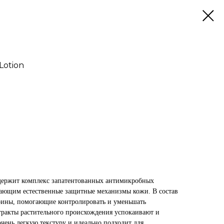
Lotion
ержит комплекс запатентованных антимикробных
вающим естественные защитные механизмы кожи. В состав
рины, помогающие контролировать и уменьшать
стракты растительного происхождения успокаивают и
чень легкую текстуру и идеально подходит для