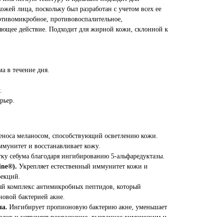
ожей лица, поскольку был разработан с учетом всех ее
ротивомикробное, противовоспалительное,
щее действие. Подходит для жирной кожи, склонной к
а в течение дня.
.
рьер.
носа меланосом, способствующий осветлению кожи.
ммунитет и восстанавливает кожу.
ку себума благодаря ингибированию 5-альфаредуктазы.
ine®).
Укрепляет естественный иммунитет кожи и
екций.
ый комплекс антимикробных пептидов, который
новой бактерией акне.
ча.
Ингибирует пропионовую бактерию акне, уменьшает