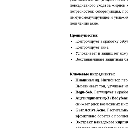
повседневного ухода за жирной к
потребностей: себорегуляция, п
иммуномодулирующее и увлажняю
появлению акне.
Преимущества:
Контролирует выработку себум
Контролирует акне.
Успокаивает и защищает кожу
Восстанавливает защитный ба
Ключевые ингредиенты:
Ниацинамид.
Ингибитор пере
Выравнивает тон, улучшает и
Regu-Seb.
Регулирует выработ
Ацетилдипептид-3 (Bodyfens
снижает риск возможных инф
GranActive Acne.
Растительн
эффективно борется с пропио
Экстракт канадского кирпи