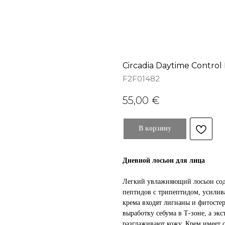
Circadia Daytime Control 
F2F01482
55,00
€
В корзину
Дневной лосьон для лица
Легкий увлажняющий лосьон сод
пептидов с трипептидом, усили
крема входят лигнаны и фитосте
выработку себума в Т-зоне, а эк
разглаживают кожу. Крем имеет о