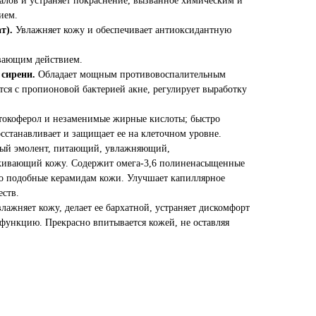
алов и устраняет покраснение, вызванное химическим и
ием.
ат).
Увлажняет кожу и обеспечивает антиоксидантную
вающим действием.
 сирени.
Обладает мощным противовоспалительным
тся с пропионовой бактерией акне, регулирует выработку
токоферол и незаменимые жирные кислоты; быстро
осстанавливает и защищает ее на клеточном уровне.
ый эмолент, питающий, увлажняющий,
живающий кожу. Содержит омега-3,6 полиненасыщенные
о подобные керамидам кожи. Улучшает капиллярное
ств.
влажняет кожу, делает ее бархатной, устраняет дискомфорт
 функцию. Прекрасно впитывается кожей, не оставляя