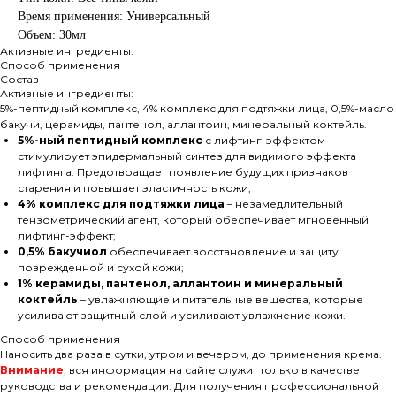
Время применения: Универсальный
Объем: 30мл
Активные ингредиенты:
Способ применения
Состав
Активные ингредиенты:
5%-пептидный комплекс, 4% комплекс для подтяжки лица, 0,5%-масло
бакучи, церамиды, пантенол, аллантоин, минеральный коктейль.
5%-ный пептидный комплекс
с лифтинг-эффектом
стимулирует эпидермальный синтез для видимого эффекта
лифтинга. Предотвращает появление будущих признаков
старения и повышает эластичность кожи;
4% комплекс для подтяжки лица
– незамедлительный
тензометрический агент, который обеспечивает мгновенный
лифтинг-эффект;
0,5% бакучиол
обеспечивает восстановление и защиту
поврежденной и сухой кожи;
1% керамиды, пантенол, аллантоин и минеральный
коктейль
– увлажняющие и питательные вещества, которые
усиливают защитный слой и усиливают увлажнение кожи.
Способ применения
Наносить два раза в сутки, утром и вечером, до применения крема.
Внимание
, вся информация на сайте служит только в качестве
руководства и рекомендации. Для получения профессиональной