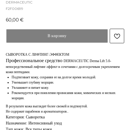
DERMACEUTIC
F2F00699
60,00
€
В корзину
СЫВОРОТКА С ЛИФТИНГ-ЭФФЕКТОМ
Профессиональное средство
DERMACEUTIC Derma Lift 5.0-
непосредственный лифтинг-эффект в сочетании с долгосрочным укреплением
кожи пептидами.
Подтягивает кожу, сохраняя ее на долгое время молодой.
Уменьшает глубину морщин.
Увлажняет и питает кожу.
Рекомендуется при появлении провисания кожи, мимических и мелких
морщин.
В результате кожа выглядит более свежей и подтянутой.
Не содержит парабенов и ароматизаторов..
Категория: Сыворотка
Назначение: Интенсивный уход
Тип кожи: Все типы кожи