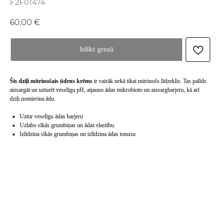
F2F01474
60,00
€
Ielikt grozā
Šis dziļi mitrinošais ūdens krēms
ir vairāk nekā tikai mitrinošs līdzeklis. Tas palīdz
aizsargāt un uzturēt veselīgu pH, atjauno ādas mikrobioto un aizsargbarjeru, kā arī
dziļi nomierina ādu.
Uztur veselīgu ādas barjeru
Uzlabo sīkās grumbiņas un ādas elastību.
Izlīdzina sīkās grumbiņas un izlīdzina ādas tonusu