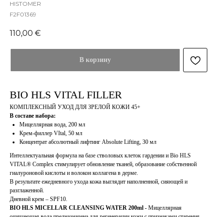
HISTOMER
F2F01369
110,00
€
В корзину
BIO HLS VITAL FILLER
КОМПЛЕКСНЫЙ УХОД ДЛЯ ЗРЕЛОЙ КОЖИ 45+
В составе набора:
Мицеллярная вода, 200 мл
Крем-филлер VItal, 50 мл
Концентрат абсолютный лифтинг Absolute Lifting, 30 мл
Интеллектуальная формула на базе стволовых клеток гардении и Bio HLS
VITAL® Complex стимулирует обновление тканей, образование собственной
гиалуроновой кислоты и волокон коллагена в дерме.
В результате ежедневного ухода кожа выглядит наполненной, сияющей и
разглаженной.
Дневной крем – SPF10.
BIO HLS MICELLAR CLEANSING WATER 200ml -
Мицеллярная
очищающая вода предназначена для регенерации кожи с признаками старения.