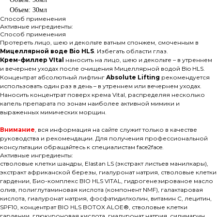
Объем: 30мл
Способ применения
Активные ингредиенты:
Способ применения
Протереть лицо, шею и декольте ватным спонжем, смоченным в
Мицеллярной воде Bio HLS
. Избегать области глаз.
Крем-филлер VItal
наносить на лицо, шею и декольте – в утреннем
и вечернем уходах после очищения Мицеллярной водой Bio HLS.
Концентрат абсолютный лифтинг
Absolute Lifting
рекомендуется
использовать один раз в день – в утреннем или вечернем уходах.
Наносить концентрат поверх крема Vital, распределяя несколько
капель препарата по зонам наиболее активной мимики и
выраженных мимических морщин.
Внимание
, вся информация на сайте служит только в качестве
руководства и рекомендации. Для получения профессиональной
консультации обращайтесь к специалистам face2face.
Активные ингредиенты:
стволовые клетки шандры, Elastan LS (экстракт листьев манилкары),
экстракт африканской березы, гиалуронат натрия, стволовые клетки
гардении, Био-комплекс BIO HLS VITAL, гидрогенезированое масло
олив, полиглутаминовая кислота (компонент NMF), галактаровая
кислота, гиалуронат натрия, фосфатидилхолин, витамин C, лецитин,
SPF10, концентрат BIO HLS BOTOX ALOE®, стволовые клетки
гардении, глюкуроновая кислота, гиалуронат натрия, силимарин