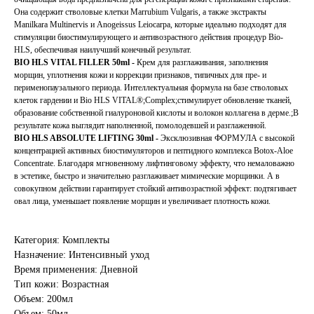
Она содержит стволовые клетки Marrubium Vulgaris, а также экстракты
Manilkara Multinervis и Anogeissus Leiocarpa, которые идеально подходят для
стимуляции биостимулирующего и антивозрастного действия процедур Bio-
HLS, обеспечивая наилучший конечный результат.
BIO HLS VITAL FILLER 50ml -
Крем для разглаживания, заполнения
морщин, уплотнения кожи и коррекции признаков, типичных для пре- и
перименопаузального периода. Интеллектуальная формула на базе стволовых
клеток гардении и Bio HLS VITAL®;Complex;стимулирует обновление тканей,
образование собственной гиалуроновой кислоты и волокон коллагена в дерме.;В
результате кожа выглядит наполненной, помолодевшей и разглаженной.
BIO HLS ABSOLUTE LIFTING 30ml -
Эксклюзивная ФОРМУЛА с высокой
концентрацией активных биостимуляторов и пептидного комплекса Botox-Aloe
Concentrate. Благодаря мгновенному лифтинговому эффекту, что немаловажно
в эстетике, быстро и значительно разглаживает мимические морщинки. А в
совокупном действии гарантирует стойкий антивозрастной эффект: подтягивает
овал лица, уменьшает появление морщин и увеличивает плотность кожи.
Категория: Комплекты
Назначение: Интенсивный уход
Время применения: Дневной
Тип кожи: Возрастная
Объем: 200мл
Объем: 50мл