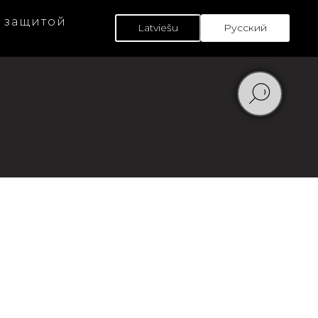
F защитой
Latviešu
Русский