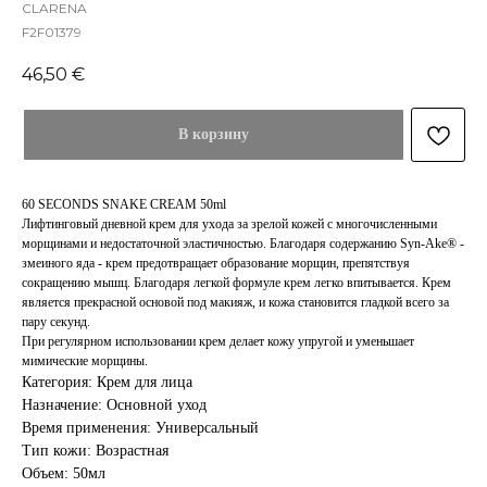
CLARENA
F2F01379
46,50
€
В корзину
60 SECONDS SNAKE CREAM 50ml
Лифтинговый дневной крем для ухода за зрелой кожей с многочисленными
морщинами и недостаточной эластичностью. Благодаря содержанию Syn-Ake® -
змеиного яда - крем предотвращает образование морщин, препятствуя
сокращению мышц. Благодаря легкой формуле крем легко впитывается. Крем
является прекрасной основой под макияж, и кожа становится гладкой всего за
пару секунд.
При регулярном использовании крем делает кожу упругой и уменьшает
мимические морщины.
Категория: Крем для лица
Назначение: Основной уход
Время применения: Универсальный
Тип кожи: Возрастная
Объем: 50мл