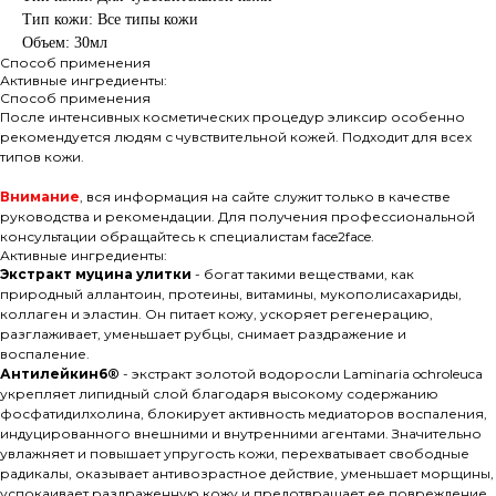
Тип кожи: Все типы кожи
Объем: 30мл
Способ применения
Активные ингредиенты:
Способ применения
После интенсивных косметических процедур эликсир особенно
рекомендуется людям с чувствительной кожей. Подходит для всех
типов кожи.
Внимание
, вся информация на сайте служит только в качестве
руководства и рекомендации. Для получения профессиональной
консультации обращайтесь к специалистам face2face.
Активные ингредиенты:
Экстракт муцина улитки
- богат такими веществами, как
природный аллантоин, протеины, витамины, мукополисахариды,
коллаген и эластин. Он питает кожу, ускоряет регенерацию,
разглаживает, уменьшает рубцы, снимает раздражение и
воспаление.
Антилейкин6®
- экстракт золотой водоросли Laminaria ochroleuca
укрепляет липидный слой благодаря высокому содержанию
фосфатидилхолина, блокирует активность медиаторов воспаления,
индуцированного внешними и внутренними агентами. Значительно
увлажняет и повышает упругость кожи, перехватывает свободные
радикалы, оказывает антивозрастное действие, уменьшает морщины,
успокаивает раздраженную кожу и предотвращает ее повреждение