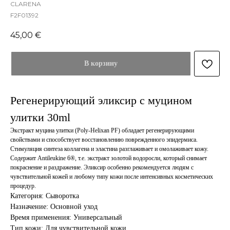
CLARENA
F2F01392
45,00
€
В корзину
Регенерирующий эликсир с муцином
улитки 30ml
Экстракт муцина улитки (Poly-Helixan PF) обладает регенерирующими
свойствами и способствует восстановлению поврежденного эпидермиса.
Стимуляция синтеза коллагена и эластина разглаживает и омолаживает кожу.
Содержит Antileukine 6®, т.е. экстракт золотой водоросли, который снимает
покраснение и раздражение. Эликсир особенно рекомендуется людям с
чувствительной кожей и любому типу кожи после интенсивных косметических
процедур.
Категория: Сыворотка
Назначение: Основной уход
Время применения: Универсальный
Тип кожи: Для чувствительной кожи